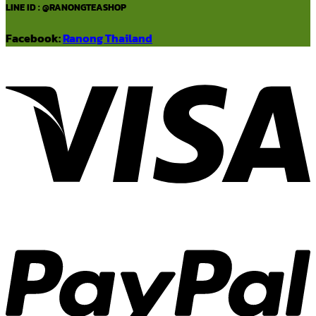
LINE ID : @RANONGTEASHOP
Facebook:
Ranong Thailand