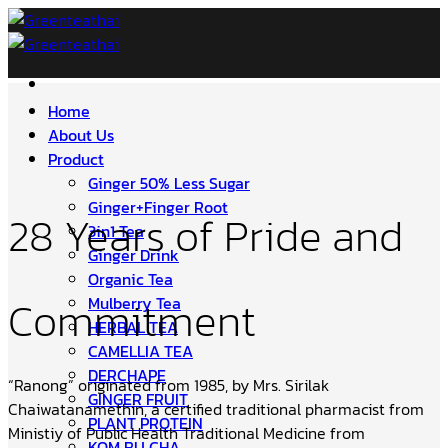
Skip
to
content
Home
About Us
Product
Ginger 50% Less Sugar
Ginger+Finger Root
28 Years of Pride and
3in1 Tea
Ginger Drink
Organic Tea
Commitment
Mulberry Tea
HERBAL TEA
CAMELLIA TEA
DERCHAPE
“Ranong” originated from 1985, by Mrs. Sirilak
GINGER FRUIT
Chaiwatanamethin, a certified traditional pharmacist from
PLANT PROTEIN
Ministiy of Public Health Traditional Medicine from
KOM BU CHA