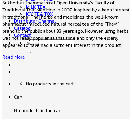
Sukhothai Thammathirat Open University’s Faculty of
MILK TEA
Traditional Thai Medicine in 2007. Inspired by a keen interest
ICY TEA TOX
in traditional Thai herbs and medicines, the well-known
Distributor Channel
pharmacist introduced natural herbal tea of the “Thevi”
Catalog
brand to the public about 33 years ago. However, using herbs
Contact
was not really popular at that time and only the elderly
Search
appeared to have had a sufficient interest in the product.
for:
Read More
No products in the cart.
Cart
No products in the cart.